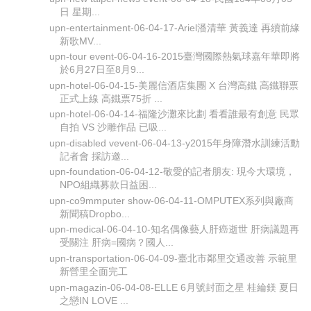
日 星期...
upn-entertainment-06-04-17-Ariel潘清華 黃義達 再續前緣
新歌MV...
upn-tour event-06-04-16-2015臺灣國際熱氣球嘉年華即將
於6月27日至8月9...
upn-hotel-06-04-15-美麗信酒店集團 X 台灣高鐵 高鐵聯票
正式上線 高鐵票75折 ...
upn-hotel-06-04-14-福隆沙灘來比劃 看看誰最有創意 民眾
自拍 VS 沙雕作品 已吸...
upn-disabled vevent-06-04-13-y2015年身障潛水訓練活動
記者會 採訪邀...
upn-foundation-06-04-12-敬愛的記者朋友: 現今大環境，
NPO組織募款日益困...
upn-co9mmputer show-06-04-11-OMPUTEX系列與廠商
新聞稿Dropbo...
upn-medical-06-04-10-知名偶像藝人肝癌逝世 肝病議題再
受關注 肝病=國病？國人...
upn-transportation-06-04-09-臺北市鄰里交通改善 示範里
新營里全面完工
upn-magazin-06-04-08-ELLE 6月號封面之星 桂綸鎂 夏日
之戀IN LOVE ...