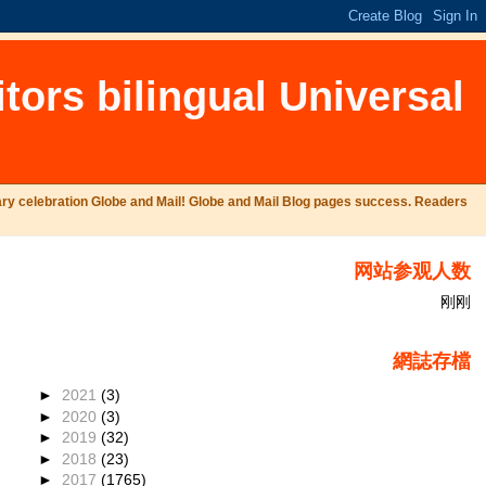
ilingual Universal
e and Mail! Globe and Mail Blog pages success. Readers
网站参观人数
刚刚
網誌存檔
►
2021
(3)
►
2020
(3)
►
2019
(32)
►
2018
(23)
►
2017
(1765)