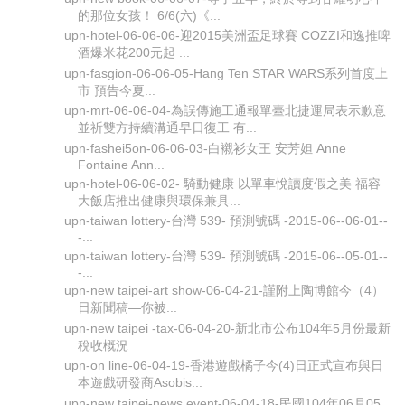
的那位女孩！ 6/6(六)《...
upn-hotel-06-06-06-迎2015美洲盃足球賽 COZZI和逸推啤
酒爆米花200元起 ...
upn-fasgion-06-06-05-Hang Ten STAR WARS系列首度上
市 預告今夏...
upn-mrt-06-06-04-為誤傳施工通報單臺北捷運局表示歉意
並祈雙方持續溝通早日復工 有...
upn-fashei5on-06-06-03-白襯衫女王 安芳妲 Anne
Fontaine Ann...
upn-hotel-06-06-02- 騎動健康 以單車悅讀度假之美 福容
大飯店推出健康與環保兼具...
upn-taiwan lottery-台灣 539- 預測號碼 -2015-06--06-01--
-...
upn-taiwan lottery-台灣 539- 預測號碼 -2015-06--05-01--
-...
upn-new taipei-art show-06-04-21-謹附上陶博館今（4）
日新聞稿—你被...
upn-new taipei -tax-06-04-20-新北市公布104年5月份最新
稅收概況
upn-on line-06-04-19-香港遊戲橘子今(4)日正式宣布與日
本遊戲研發商Asobis...
upn-new taipei-news event-06-04-18-民國104年06月05