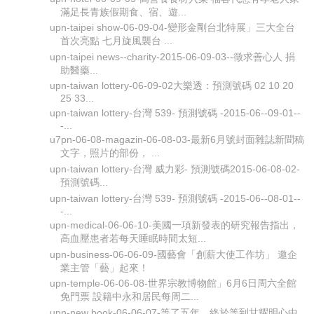
滿足長青族假期食、宿、遊...
upn-taipei show-06-09-04-變形金剛台北特展」三大全台
首次亮點 七月旋風襲台 ...
upn-taipei news--charity-2015-06-09-03--徵求善心人 捐
助醫藥...
upn-taiwan lottery-06-09-02大樂透：預測號碼 02 10 20
25 33...
upn-taiwan lottery-台灣 539- 預測號碼 -2015-06--09-01--
-...
u7pn-06-08-magazin-06-08-03-最新6月號封面雜誌新聞稿
文字，照片的部份， ...
upn-taiwan lottery-台灣 威力彩- 預測號碼2015-06-08-02-
預測號碼...
upn-taiwan lottery-台灣 539- 預測號碼 -2015-06--08-01--
-...
upn-medical-06-06-10-美國一項新發表的研究報告指出，
高血壓患者若每天睡眠時間太短...
upn-business-06-06-09-國藝會「創薪大使工作坊」 邀企
業主管「藝」起來！
upn-temple-06-06-08-世界宗教博物館」6月6日周六全館
免門票 設籍中永和居民每周二...
upn-new book-06-06-07-等了五年，終於等到甘耀明心中