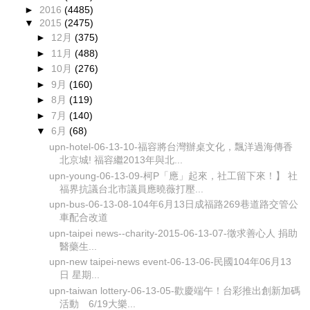
►
2016
(4485)
▼
2015
(2475)
►
12月
(375)
►
11月
(488)
►
10月
(276)
►
9月
(160)
►
8月
(119)
►
7月
(140)
▼
6月
(68)
upn-hotel-06-13-10-福容將台灣辦桌文化，飄洋過海傳香
北京城! 福容繼2013年與北...
upn-young-06-13-09-柯P「應」起來，社工留下來！】 社
福界抗議台北市議員應曉薇打壓...
upn-bus-06-13-08-104年6月13日成福路269巷道路交管公
車配合改道
upn-taipei news--charity-2015-06-13-07-徵求善心人 捐助
醫藥生...
upn-new taipei-news event-06-13-06-民國104年06月13
日 星期...
upn-taiwan lottery-06-13-05-歡慶端午！台彩推出創新加碼
活動 6/19大樂...