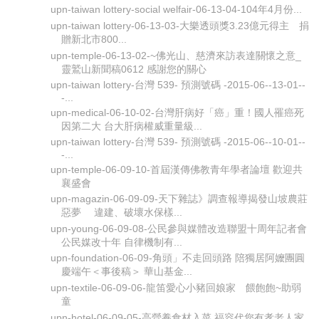
upn-taiwan lottery-social welfair-06-13-04-104年4月份...
upn-taiwan lottery-06-13-03-大樂透頭獎3.23億元得主 捐
贈新北市800...
upn-temple-06-13-02-~佛光山、慈濟來訪表達關懷之意_
靈鷲山新聞稿0612 感謝您的關心
upn-taiwan lottery-台灣 539- 預測號碼 -2015-06--13-01--
-...
upn-medical-06-10-02-台灣肝病好「癌」重！國人罹癌死
因第二大 台大肝病權威重量級...
upn-taiwan lottery-台灣 539- 預測號碼 -2015-06--10-01--
-...
upn-temple-06-09-10-首屆漢傳佛教青年學者論壇 歡迎共
襄盛會 ​​
upn-magazin-06-09-09-天下雜誌》調查報導揭發山坡農莊
惡夢 違建、破壞水保樣...
upn-young-06-09-08-公民參與媒體改造聯盟十周年記者會
公民媒改十年 自律機制有...
upn-foundation-06-09-角頭」不走回頭路 陪獨居阿嬤團圓
慶端午＜事後稿＞ 華山基金...
upn-textile-06-09-06-龍笛愛心小豬回娘家 餵飽飽~助弱
童
upn-hotel-06-09-05-高營養食材入菜 福容代您有孝老人家