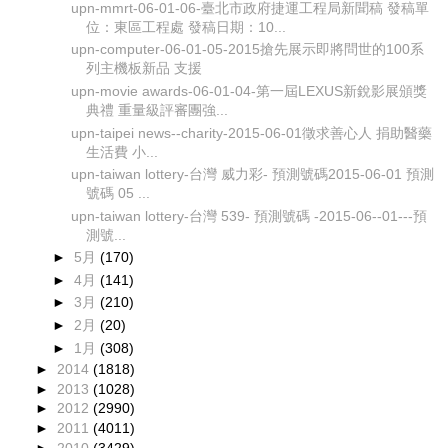
upn-mmrt-06-01-06-臺北市政府捷運工程局新聞稿 發稿單
位：東區工程處 發稿日期：10...
upn-computer-06-01-05-2015搶先展示即將問世的100系
列主機板新品 支援
upn-movie awards-06-01-04-第一屆LEXUS新銳影展頒獎
典禮 重量級評審團強...
upn-taipei news--charity-2015-06-01徵求善心人 捐助醫藥
生活費 小...
upn-taiwan lottery-台灣 威力彩- 預測號碼2015-06-01 預測
號碼 05 ...
upn-taiwan lottery-台灣 539- 預測號碼 -2015-06--01---預
測號...
►
5月
(170)
►
4月
(141)
►
3月
(210)
►
2月
(20)
►
1月
(308)
►
2014
(1818)
►
2013
(1028)
►
2012
(2990)
►
2011
(4011)
►
2010
(3429)